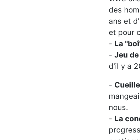
des homm
ans et d'
et pour c
-
La "boî
-
Jeu de 
d'il y a 
-
Cueill
mangeaie
nous.
-
La con
progress