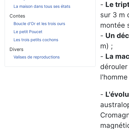
-
Le trip
La maison dans tous ses états
sur 3 m 
Contes
Boucle d'Or et les trois ours
montée s
Le petit Poucet
-
Un déc
Les trois petits cochons
m) ;
Divers
-
La mac
Valises de reproductions
dérouler 
l'homme
-
L'évol
australo
Cromagno
magnétiq