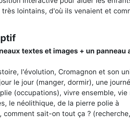
sition interactive pour aider les enfan
très lointains, d'où ils venaient et comm
ptif
neaux textes et images + un panneau a
stoire, l'évolution, Cromagnon et son un
jour le jour (manger, dormir), une journ
plie (occupations), vivre ensemble, vie
, le néolithique, de la pierre polie à
re, comment sait-on tout ça ? (recherche