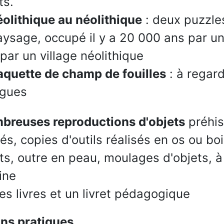
ts.
éolithique au néolithique
: deux puzzles
sage, occupé il y a 20 000 ans par un
par un village néolithique
quette de champ de fouilles
: à regar
ogues
breuses reproductions d'objets
préhis
llés, copies d'outils réalisés en os ou bo
s, outre en peau, moulages d'objets, à
ine
s livres et un livret pédagogique
ns pratiques