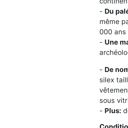
continen
-
Du pal
même pay
000 ans 
-
Une ma
archéol
-
De nom
silex tai
vêtement
sous vitr
-
Plus:
de
Conditio