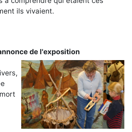
ts à comprendre qui étaient ces
ent ils vivaient.
nnonce de l'exposition
ivers,
ée
 mort
,