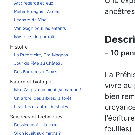
Une expo
Art : regards et jeux
ancêtres 
Pieter Brueghel l'Ancien
Leonard de Vinci
Van Gogh pour les enfants
Descri
Mystères du portrait
Histoire
-
10 pan
La Préhistoire, Cro-Magnon
Jour de Fête au Château
Des Barbares à Clovis
La Préhi
Nature et biologie
vivre au 
Mon Corps, comment ça marche ?
bien rem
Un arbre, des arbres, la forêt
croyances
Insectes et autres bestioles
Sciences et techniques
l'écritu
Dessine moi ... la terre
fouilles).
Si on jouait aux maths ?