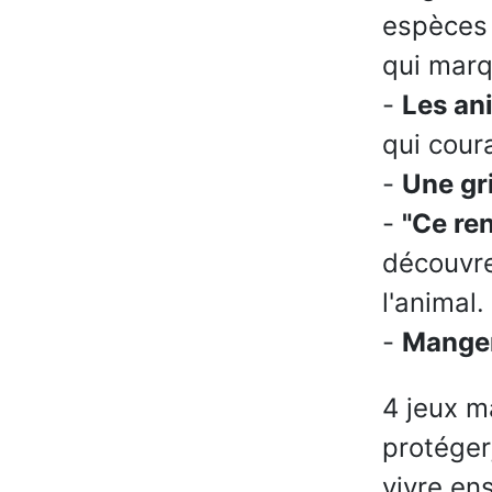
espèces 
qui marq
-
Les an
qui coura
-
Une gri
-
"Ce re
découvre
l'animal.
-
Manger
4 jeux m
protéger
vivre en