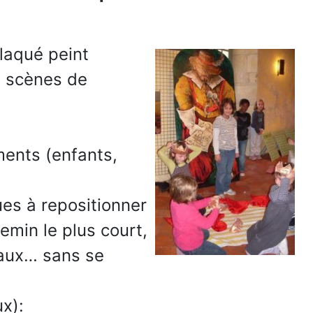
laqué peint
x scènes de
ments (enfants,
ues à repositionner
emin le plus court,
seaux… sans se
ux):