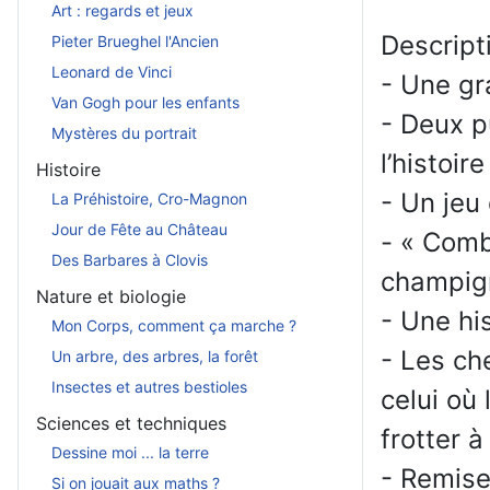
Art : regards et jeux
Descripti
Pieter Brueghel l'Ancien
Leonard de Vinci
- Une gr
Van Gogh pour les enfants
- Deux p
Mystères du portrait
l’histoir
Histoire
- Un jeu 
La Préhistoire, Cro-Magnon
Jour de Fête au Château
- « Comb
Des Barbares à Clovis
champign
Nature et biologie
- Une hi
Mon Corps, comment ça marche ?
- Les ch
Un arbre, des arbres, la forêt
Insectes et autres bestioles
celui où
Sciences et techniques
frotter à 
Dessine moi ... la terre
- Remise
Si on jouait aux maths ?