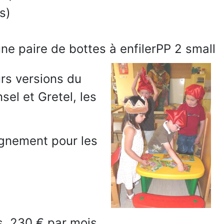
s)
ne paire de bottes à enfilerPP 2 small
urs versions du
el et Gretel, les
agnement pour les
s, 230 € par mois