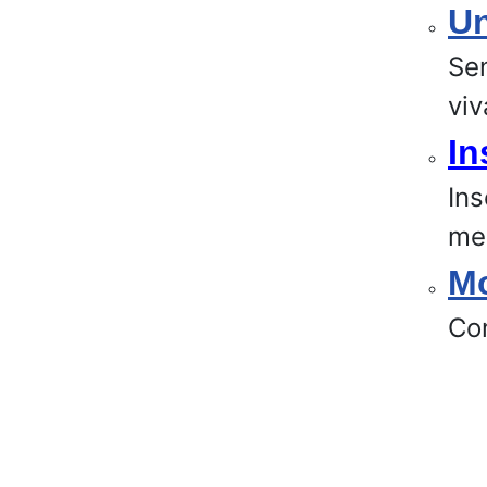
Un
Sen
viv
In
Ins
men
Mo
Co