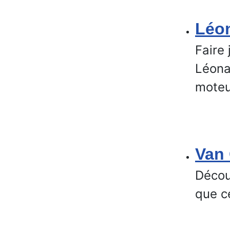
Léon
Faire
Léonar
moteu
Van
Décou
que c