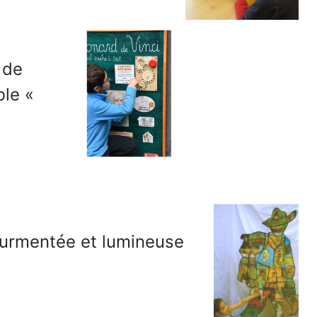
 de
ble «
ourmentée et lumineuse