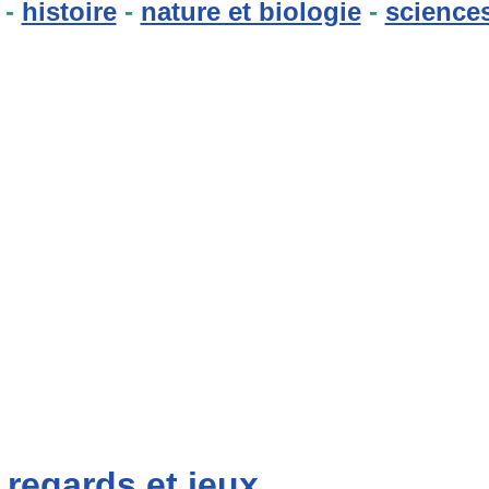
-
histoire
-
nature et biologie
-
sciences
: regards et jeux