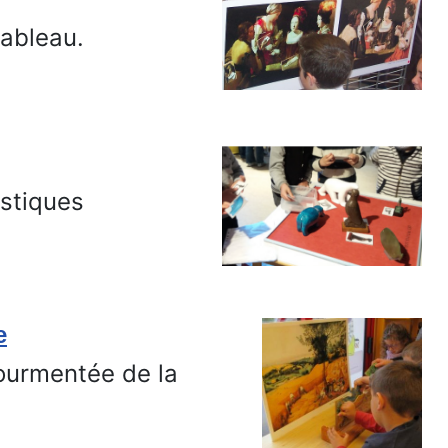
ableau.
istiques
e
tourmentée de la