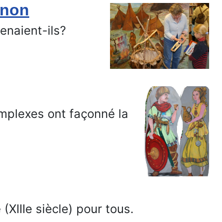
gnon
venaient-ils?
mplexes ont façonné la
(XIIIe siècle) pour tous.