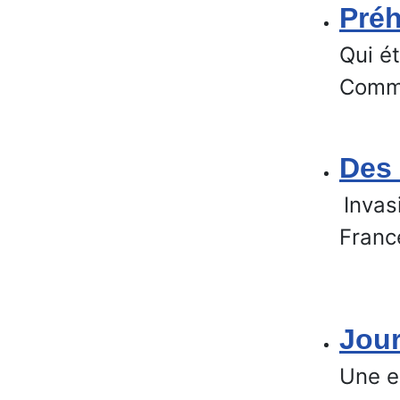
Préh
Qui ét
Comme
Des 
Invas
Franc
Jour
Une ex