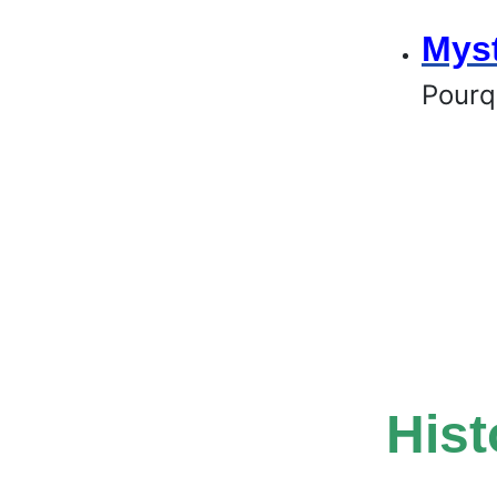
Myst
Pourqu
Hist